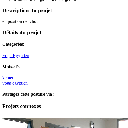
Description du projet
en position de tchou
Détails du projet
Catégories:
Yoga Egyptien
Mots-clés:
kemet
yoga egyptien
Partagez cette posture via :
Facebook
X
LinkedIn
Pinterest
Email
Projets connexes