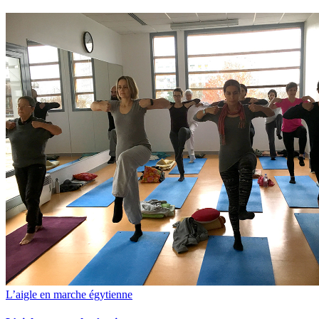
L’aigle en marche égytienne