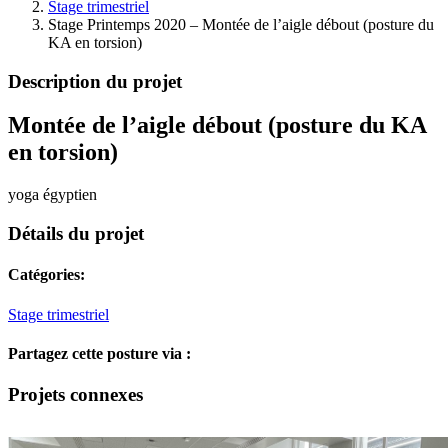
Stage trimestriel
Stage Printemps 2020 – Montée de l’aigle débout (posture du
KA en torsion)
Description du projet
Montée de l’aigle débout (posture du KA
en torsion)
yoga égyptien
Détails du projet
Catégories:
Stage trimestriel
Partagez cette posture via :
Facebook
X
LinkedIn
Pinterest
Email
Projets connexes